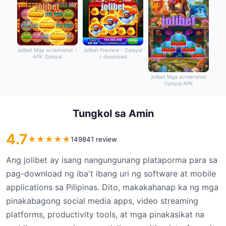
jolibet Mga screenshot -
jolibet Preview - Opisyal
APK Opisyal
I-download
jolibet Mga screenshot
Opisyal APK
Tungkol sa Amin
4.7
★
★
★
★
★
149841 review
Ang jolibet ay isang nangungunang plataporma para sa
pag-download ng iba't ibang uri ng software at mobile
applications sa Pilipinas. Dito, makakahanap ka ng mga
pinakabagong social media apps, video streaming
platforms, productivity tools, at mga pinakasikat na