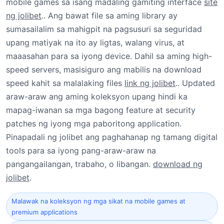
mobile games sa isang madaling gamiting interface
site
ng jolibet
.. Ang bawat file sa aming library ay
sumasailalim sa mahigpit na pagsusuri sa seguridad
upang matiyak na ito ay ligtas, walang virus, at
maaasahan para sa iyong device. Dahil sa aming high-
speed servers, masisiguro ang mabilis na download
speed kahit sa malalaking files
link ng jolibet
.. Updated
araw-araw ang aming koleksyon upang hindi ka
mapag-iwanan sa mga bagong feature at security
patches ng iyong mga paboritong application.
Pinapadali ng jolibet ang paghahanap ng tamang digital
tools para sa iyong pang-araw-araw na
pangangailangan, trabaho, o libangan.
download ng
jolibet
.
Malawak na koleksyon ng mga sikat na mobile games at
premium applications