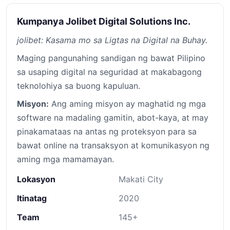
Kumpanya Jolibet Digital Solutions Inc.
jolibet: Kasama mo sa Ligtas na Digital na Buhay.
Maging pangunahing sandigan ng bawat Pilipino
sa usaping digital na seguridad at makabagong
teknolohiya sa buong kapuluan.
Misyon:
Ang aming misyon ay maghatid ng mga
software na madaling gamitin, abot-kaya, at may
pinakamataas na antas ng proteksyon para sa
bawat online na transaksyon at komunikasyon ng
aming mga mamamayan.
Lokasyon
Makati City
Itinatag
2020
Team
145+