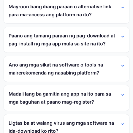
Mayroon bang ibang paraan o alternative link
para ma-access ang platform na ito?
Paano ang tamang paraan ng pag-download at
pag-install ng mga app mula sa site na ito?
Ano ang mga sikat na software o tools na
mairerekomenda ng nasabing platform?
Madali lang ba gamitin ang app na ito para sa
mga baguhan at paano mag-register?
Ligtas ba at walang virus ang mga software na
ida-download ko rito?