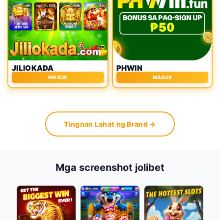
JILIOKADA
PHWIN
MASUK
MASUK
Tingnan Lahat ng Brand →
Mga screenshot jolibet