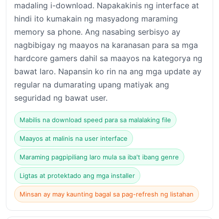
madaling i-download. Napakakinis ng interface at
hindi ito kumakain ng masyadong maraming
memory sa phone. Ang nasabing serbisyo ay
nagbibigay ng maayos na karanasan para sa mga
hardcore gamers dahil sa maayos na kategorya ng
bawat laro. Napansin ko rin na ang mga update ay
regular na dumarating upang matiyak ang
seguridad ng bawat user.
Mabilis na download speed para sa malalaking file
Maayos at malinis na user interface
Maraming pagpipiliang laro mula sa iba't ibang genre
Ligtas at protektado ang mga installer
Minsan ay may kaunting bagal sa pag-refresh ng listahan