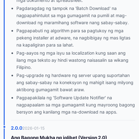
mga dokumento at spreadsheet.
Pagdaragdag ng tampok na 'Batch Download' na
nagpapahintulot sa mga gumagamit na pumili at mag-
download ng maramihang software nang sabay-sabay.
Pagpapabuti ng algorithm para sa pagtukoy ng mga
pekeng installer at adware, na nagbibigay ng mas ligtas
na kapaligiran para sa lahat.
Pag-aayos ng mga isyu sa localization kung saan ang
ilang mga teksto ay hindi wastong naisasalin sa wikang
Filipino.
Pag-upgrade ng hardware ng server upang suportahan
ang sabay-sabay na koneksyon ng mahigit isang milyong
aktibong gumagamit bawat araw.
Pagpapakilala ng 'Software Update Notifier' na
nagpapaalam sa mga gumagamit kung mayroong bagong
bersyon ang kanilang mga na-download na apps.
2.0.0
2026-01-15
Ang Bagong Mukha ng jolibet (Version 2.0)