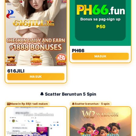
PH66
MASUK
616JILI
MASUK
🔔 Scatter Beruntun 5 Spin
🎰
Maxwin Rp 88jt tadi malam
🔔
Scatter beruntun · 5 spin