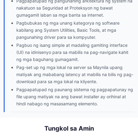
Pagpapatupad ng pangunahing arkitektura ng system na
nakatuon sa Seguridad at Proteksyon ng bawat
gumagamit laban sa mga banta sa internet.
Pagbubukas ng mga unang kategorya ng software
kabilang ang System Utilities, Basic Tools, at mga
pangunahing driver para sa kompyuter.
Pagbuo ng isang simple at madaling gamiting interface
(UI) na idinisenyo para sa mabilis na pag-navigate kahit
ng mga baguhang gumagamit.
Pag-set up ng mga lokal na server sa Maynila upang
matiyak ang mababang latency at mabilis na bilis ng pag-
download para sa mga lokal na kliyente.
Pagpapatupad ng paunang sistema ng pagpapatunay ng
file upang matiyak na ang bawat installer ay orihinal at
hindi nabago ng masasamang elemento.
Tungkol sa Amin