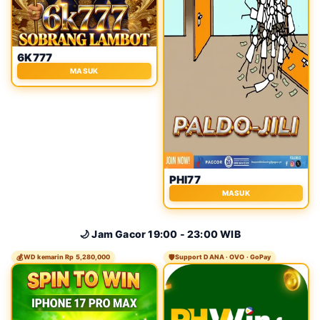
6K777
MASUK
PHI77
MASUK
🌙 Jam Gacor 19:00 - 23:00 WIB
💰
WD kemarin Rp 5,280,000
🛡️
Support DANA · OVO · GoPay