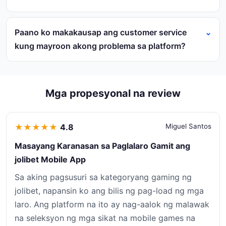
Paano ko makakausap ang customer service
kung mayroon akong problema sa platform?
Mga propesyonal na review
★
★
★
★
★
4.8
Miguel Santos
Masayang Karanasan sa Paglalaro Gamit ang
jolibet Mobile App
Sa aking pagsusuri sa kategoryang gaming ng
jolibet, napansin ko ang bilis ng pag-load ng mga
laro. Ang platform na ito ay nag-aalok ng malawak
na seleksyon ng mga sikat na mobile games na