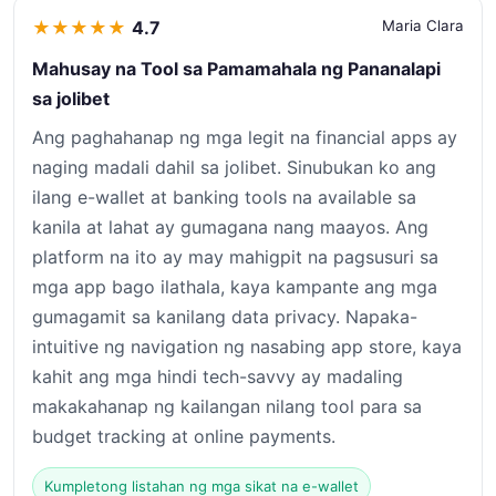
★
★
★
★
★
4.7
Maria Clara
Mahusay na Tool sa Pamamahala ng Pananalapi
sa jolibet
Ang paghahanap ng mga legit na financial apps ay
naging madali dahil sa jolibet. Sinubukan ko ang
ilang e-wallet at banking tools na available sa
kanila at lahat ay gumagana nang maayos. Ang
platform na ito ay may mahigpit na pagsusuri sa
mga app bago ilathala, kaya kampante ang mga
gumagamit sa kanilang data privacy. Napaka-
intuitive ng navigation ng nasabing app store, kaya
kahit ang mga hindi tech-savvy ay madaling
makakahanap ng kailangan nilang tool para sa
budget tracking at online payments.
Kumpletong listahan ng mga sikat na e-wallet