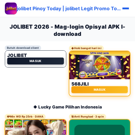
jolibet Pinoy Today | jolibet Legit Promo Today 🎯
JOLIBET 2026 - Mag-login Opisyal APK I-
download
Butuh download client
🍀
Hoki banget hari ini
JOLIBET
MASUK
568JILI
MASUK
🍀 Lucky Game Pilihan Indonesia
💸
Min WD Rp 25rb · DANA
🎯
Anti Rungkad · 3 spin