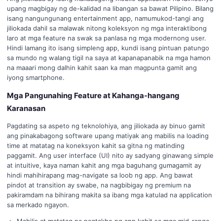
upang magbigay ng de-kalidad na libangan sa bawat Pilipino. Bilang
isang nangungunang entertainment app, namumukod-tangi ang
jiliokada dahil sa malawak nitong koleksyon ng mga interaktibong
laro at mga feature na swak sa panlasa ng mga modernong user.
Hindi lamang ito isang simpleng app, kundi isang pintuan patungo
sa mundo ng walang tigil na saya at kapanapanabik na mga hamon
na maaari mong dalhin kahit saan ka man magpunta gamit ang
iyong smartphone.
Mga Pangunahing Feature at Kahanga-hangang
Karanasan
Pagdating sa aspeto ng teknolohiya, ang jiliokada ay binuo gamit
ang pinakabagong software upang matiyak ang mabilis na loading
time at matatag na koneksyon kahit sa gitna ng matinding
paggamit. Ang user interface (UI) nito ay sadyang ginawang simple
at intuitive, kaya naman kahit ang mga baguhang gumagamit ay
hindi mahihirapang mag-navigate sa loob ng app. Ang bawat
pindot at transition ay swabe, na nagbibigay ng premium na
pakiramdam na bihirang makita sa ibang mga katulad na application
sa merkado ngayon.