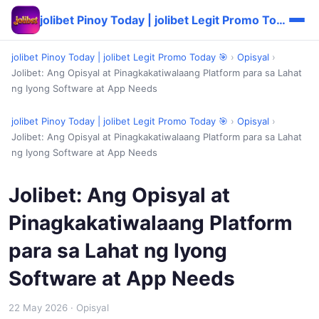
jolibet Pinoy Today | jolibet Legit Promo Today 🎯
jolibet Pinoy Today | jolibet Legit Promo Today 🎯
›
Opisyal
›
Jolibet: Ang Opisyal at Pinagkakatiwalaang Platform para sa Lahat
ng Iyong Software at App Needs
jolibet Pinoy Today | jolibet Legit Promo Today 🎯
›
Opisyal
›
Jolibet: Ang Opisyal at Pinagkakatiwalaang Platform para sa Lahat
ng Iyong Software at App Needs
Jolibet: Ang Opisyal at
Pinagkakatiwalaang Platform
para sa Lahat ng Iyong
Software at App Needs
22 May 2026
· Opisyal