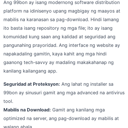
Ang 99bon ay isang modernong software distribution
platform na idinisenyo upang magbigay ng maayos at
mabilis na karanasan sa pag-download. Hindi lamang
ito basta isang repository ng mga file; ito ay isang
komunidad kung saan ang kalidad at seguridad ang
pangunahing prayoridad. Ang interface ng website ay
napakadaling gamitin, kaya kahit ang mga hindi
gaanong tech-savvy ay madaling makakahanap ng
kanilang kailangang app.
Seguridad at Proteksyon:
Ang lahat ng installer sa
99bon ay sinusuri gamit ang mga advanced na antivirus
tool.
Mabilis na Download:
Gamit ang kanilang mga
optimized na server, ang pag-download ay mabilis at
walang abala.