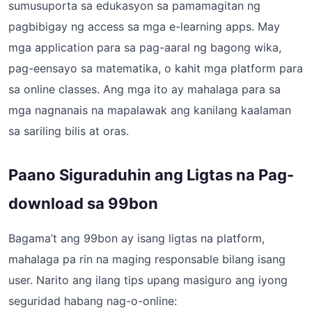
sumusuporta sa edukasyon sa pamamagitan ng
pagbibigay ng access sa mga e-learning apps. May
mga application para sa pag-aaral ng bagong wika,
pag-eensayo sa matematika, o kahit mga platform para
sa online classes. Ang mga ito ay mahalaga para sa
mga nagnanais na mapalawak ang kanilang kaalaman
sa sariling bilis at oras.
Paano Siguraduhin ang Ligtas na Pag-
download sa 99bon
Bagama’t ang 99bon ay isang ligtas na platform,
mahalaga pa rin na maging responsable bilang isang
user. Narito ang ilang tips upang masiguro ang iyong
seguridad habang nag-o-online: