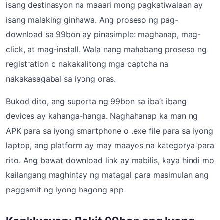
isang destinasyon na maaari mong pagkatiwalaan ay
isang malaking ginhawa. Ang proseso ng pag-
download sa 99bon ay pinasimple: maghanap, mag-
click, at mag-install. Wala nang mahabang proseso ng
registration o nakakalitong mga captcha na
nakakasagabal sa iyong oras.
Bukod dito, ang suporta ng 99bon sa iba’t ibang
devices ay kahanga-hanga. Naghahanap ka man ng
APK para sa iyong smartphone o .exe file para sa iyong
laptop, ang platform ay may maayos na kategorya para
rito. Ang bawat download link ay mabilis, kaya hindi mo
kailangang maghintay ng matagal para masimulan ang
paggamit ng iyong bagong app.