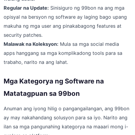
Regular na Update:
Sinisiguro ng 99bon na ang mga
opisyal na bersyon ng software ay laging bago upang
makuha ng mga user ang pinakabagong features at
security patches.
Malawak na Koleksyon:
Mula sa mga social media
apps hanggang sa mga komplikadong tools para sa
trabaho, narito na ang lahat.
Mga Kategorya ng Software na
Matatagpuan sa 99bon
Anuman ang iyong hilig o pangangailangan, ang 99bon
ay may nakahandang solusyon para sa iyo. Narito ang
ilan sa mga pangunahing kategorya na maaari mong i-