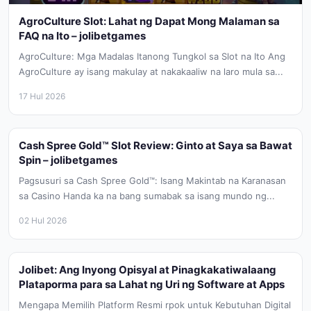
AgroCulture Slot: Lahat ng Dapat Mong Malaman sa
FAQ na Ito – jolibetgames
AgroCulture: Mga Madalas Itanong Tungkol sa Slot na Ito Ang
AgroCulture ay isang makulay at nakakaaliw na laro mula sa...
17 Hul 2026
Cash Spree Gold™ Slot Review: Ginto at Saya sa Bawat
Spin – jolibetgames
Pagsusuri sa Cash Spree Gold™: Isang Makintab na Karanasan
sa Casino Handa ka na bang sumabak sa isang mundo ng...
02 Hul 2026
Jolibet: Ang Inyong Opisyal at Pinagkakatiwalaang
Plataporma para sa Lahat ng Uri ng Software at Apps
Mengapa Memilih Platform Resmi rpok untuk Kebutuhan Digital