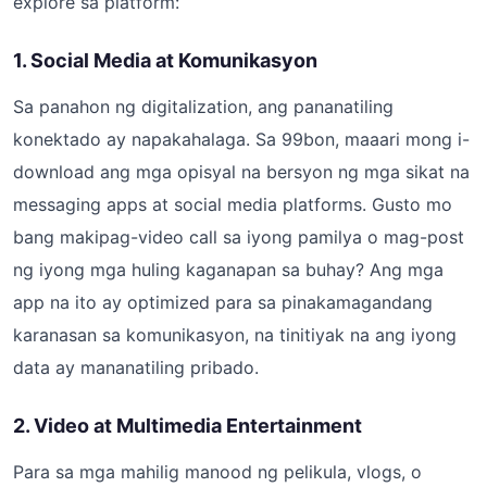
explore sa platform:
1. Social Media at Komunikasyon
Sa panahon ng digitalization, ang pananatiling
konektado ay napakahalaga. Sa 99bon, maaari mong i-
download ang mga opisyal na bersyon ng mga sikat na
messaging apps at social media platforms. Gusto mo
bang makipag-video call sa iyong pamilya o mag-post
ng iyong mga huling kaganapan sa buhay? Ang mga
app na ito ay optimized para sa pinakamagandang
karanasan sa komunikasyon, na tinitiyak na ang iyong
data ay mananatiling pribado.
2. Video at Multimedia Entertainment
Para sa mga mahilig manood ng pelikula, vlogs, o