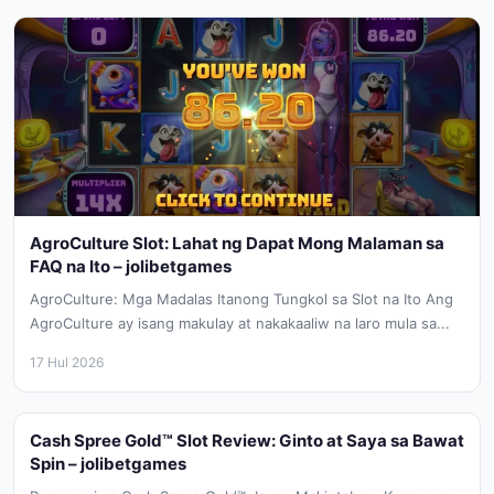
AgroCulture Slot: Lahat ng Dapat Mong Malaman sa
FAQ na Ito – jolibetgames
AgroCulture: Mga Madalas Itanong Tungkol sa Slot na Ito Ang
AgroCulture ay isang makulay at nakakaaliw na laro mula sa...
17 Hul 2026
Cash Spree Gold™ Slot Review: Ginto at Saya sa Bawat
Spin – jolibetgames