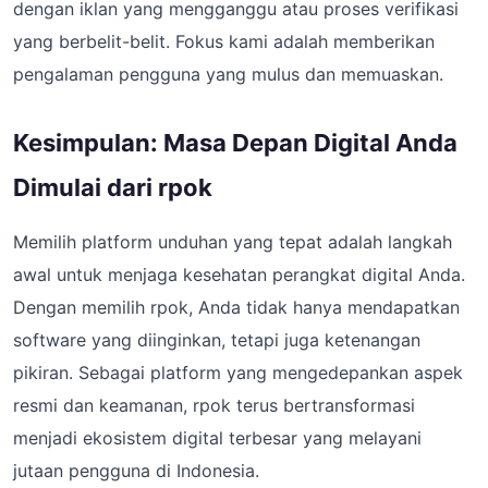
dengan iklan yang mengganggu atau proses verifikasi
yang berbelit-belit. Fokus kami adalah memberikan
pengalaman pengguna yang mulus dan memuaskan.
Kesimpulan: Masa Depan Digital Anda
Dimulai dari rpok
Memilih platform unduhan yang tepat adalah langkah
awal untuk menjaga kesehatan perangkat digital Anda.
Dengan memilih rpok, Anda tidak hanya mendapatkan
software yang diinginkan, tetapi juga ketenangan
pikiran. Sebagai platform yang mengedepankan aspek
resmi dan keamanan, rpok terus bertransformasi
menjadi ekosistem digital terbesar yang melayani
jutaan pengguna di Indonesia.