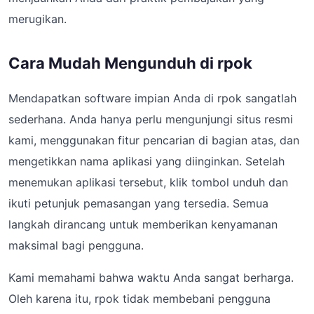
merugikan.
Cara Mudah Mengunduh di rpok
Mendapatkan software impian Anda di rpok sangatlah
sederhana. Anda hanya perlu mengunjungi situs resmi
kami, menggunakan fitur pencarian di bagian atas, dan
mengetikkan nama aplikasi yang diinginkan. Setelah
menemukan aplikasi tersebut, klik tombol unduh dan
ikuti petunjuk pemasangan yang tersedia. Semua
langkah dirancang untuk memberikan kenyamanan
maksimal bagi pengguna.
Kami memahami bahwa waktu Anda sangat berharga.
Oleh karena itu, rpok tidak membebani pengguna