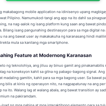
ang makabagong mobile application na idinisenyo upang magbiga
awat Pilipino. Namumukod-tangi ang app na ito dahil sa pinag
ining, na nag-aalok ng isang platform kung saan ang bawat pind
. Bilang isang pangunahing destinasyon para sa mga digital na 
liuu na ang bawat user ay makakakuha ng karanasang hindi malil
irekta mula sa kanilang mga smartphone.
ahing Feature at Modernong Karanasan
eto ng teknolohiya, ang jiliuu ay binuo gamit ang pinakamabilis
tag na koneksyon kahit sa gitna ng pabago-bagong signal. Ang i
 at madaling gamitin, kahit para sa mga bagong user. Sa bawat p
 bilis at kinis ng operasyon nito, na nagpapatunay na ang pe
p na ito. Walang lag at walang abala, ang bawat transition ay s
remium na pakiramdam.
g-load ng mga pahina at mga interaktibong elemento para sa tul