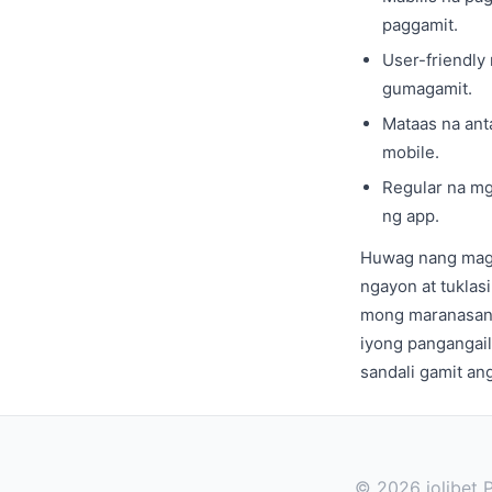
paggamit.
User-friendly
gumagamit.
Mataas na anta
mobile.
Regular na mg
ng app.
Huwag nang magpa
ngayon at tuklas
mong maranasan 
iyong pangangail
sandali gamit an
© 2026 jolibet P