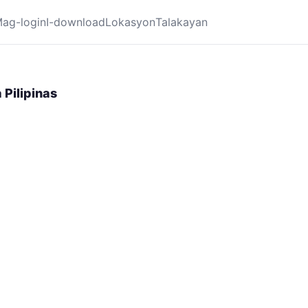
ag-login
I-download
Lokasyon
Talakayan
 Pilipinas