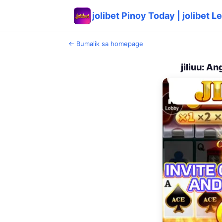
jolibet Pinoy Today | jolibet 
← Bumalik sa homepage
jiliuu: A