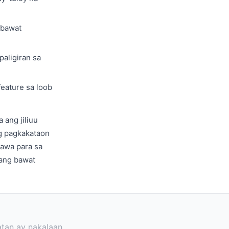
 bawat
paligiran sa
eature sa loob
ang jiliuu
ng pagkakataon
awa para sa
 ang bawat
atan ay nakalaan.