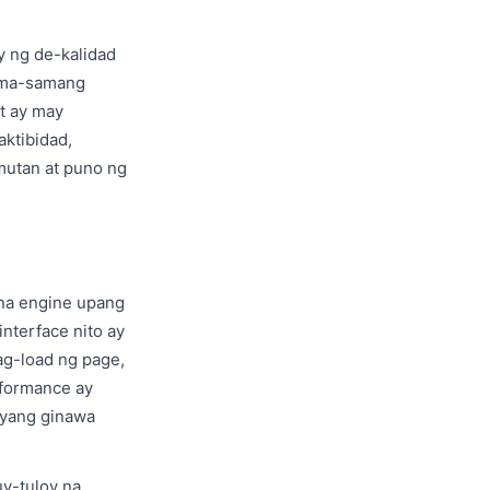
y ng de-kalidad
sama-samang
ot ay may
aktibidad,
imutan at puno ng
 na engine upang
nterface nito ay
ag-load ng page,
rformance ay
adyang ginawa
uy-tuloy na