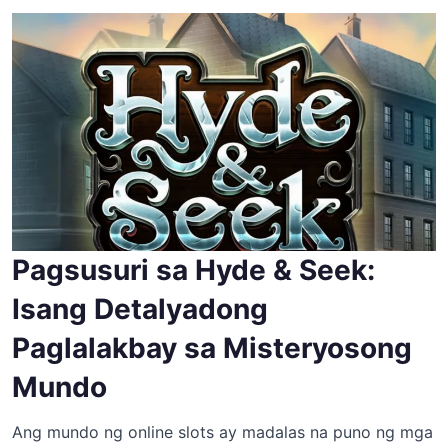
Pagsusuri sa Hyde & Seek:
Isang Detalyadong
Paglalakbay sa Misteryosong
Mundo
Ang mundo ng online slots ay madalas na puno ng mga