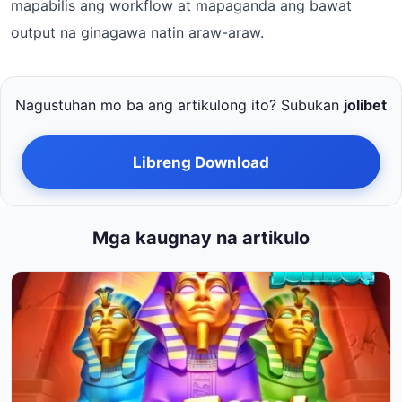
mapabilis ang workflow at mapaganda ang bawat
output na ginagawa natin araw-araw.
Nagustuhan mo ba ang artikulong ito? Subukan
jolibet
Libreng Download
Mga kaugnay na artikulo