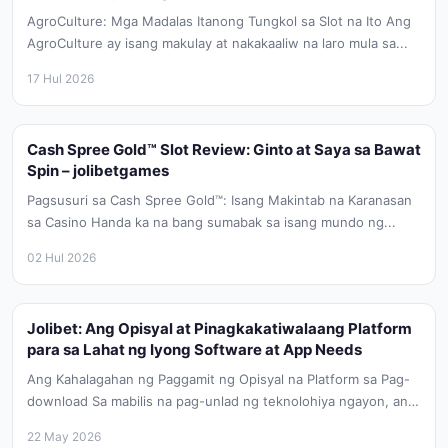
AgroCulture: Mga Madalas Itanong Tungkol sa Slot na Ito Ang
AgroCulture ay isang makulay at nakakaaliw na laro mula sa...
17 Hul 2026
Cash Spree Gold™ Slot Review: Ginto at Saya sa Bawat
Spin – jolibetgames
Pagsusuri sa Cash Spree Gold™: Isang Makintab na Karanasan
sa Casino Handa ka na bang sumabak sa isang mundo ng...
02 Hul 2026
Jolibet: Ang Opisyal at Pinagkakatiwalaang Platform
para sa Lahat ng Iyong Software at App Needs
Ang Kahalagahan ng Paggamit ng Opisyal na Platform sa Pag-
download Sa mabilis na pag-unlad ng teknolohiya ngayon, ang
ating mga...
22 May 2026